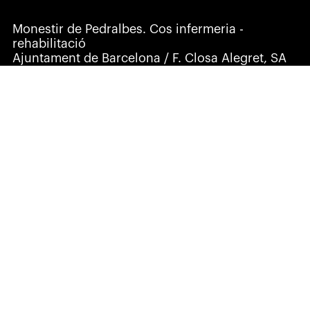
Monestir de Pedralbes. Cos infermeria -
rehabilitació
Ajuntament de Barcelona / F. Closa Alegret, SA
Barcelona — 2010
Parc de la Ciutadella. Centre Esportiu Municipal.
Foment de Ciutat Vella, SA / Copcisa, SA
Barcelona — 2009
Filmoteca de Catalunya. Plaça Salvador Seguí -
projecte constructiu
Gestió d'Infraestructures, SA / Emcofa, SA
Barcelona — 2007
Can Calderó. Ramada, 8-10 - promoció
d'habitatges
RehabilArt, SL
Vic — 2005